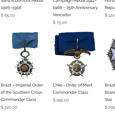
Santos Dumont Medal
Campaign Medal 1941–
Hono
1906–1956
1966 – 25th Anniversary
Repu
Vencedor
ר
מחיר
מחיר
תצוגה מהירה
תצוגה מהירה
Brazil – Imperial Order
Chile - Order of Merit
Brazi
of the Southern Cross,
Commander Class
Bran
Commander Class
Star
מחיר
ר
מחיר