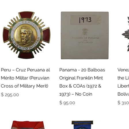
תצוגה מהירה
תצוגה מהירה
Peru – Cruz Peruana al
Panama - 20 Balboas
Venez
Mérito Militar (Peruvian
Original Franklin Mint
the L
Cross of Military Merit)
Box & COAs (1972 &
Libe
1973) – No Coin
Bolív
מחיר
ר
מחיר