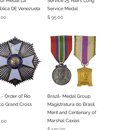
ur Medal La
Service 25 Years Long
blica DE Venezuela
Service Medal
מחיר
מחי
תצוגה מהירה
תצוגה מהירה
l - Order of Rio
Brazil- Medal Group
co Grand Cross
Magistratura do Brasil
Merit and Centenary of
Marshal Caxias
מחי
מחיר