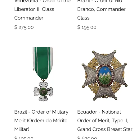
Venezuela - Order of the
Brazil - Order of Rio
Liberator, III Class
Branco, Commander
Commander
Class
מחיר
מחיר
תצוגה מהירה
תצוגה מהירה
Brazil - Order of Military
Ecuador - National
Merit (Ordem do Mérito
Order of Merit, Type II,
Militar)
Grand Cross Breast Star
מחיר
מחיר