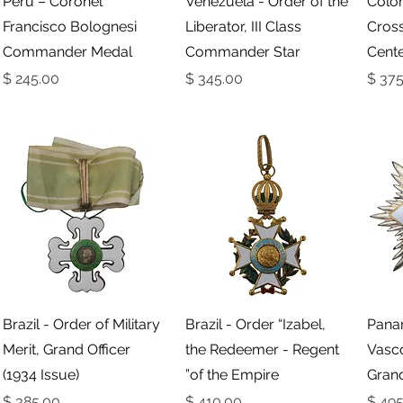
Peru – Coronel
Venezuela - Order of the
Colom
Francisco Bolognesi
Liberator, III Class
Cross
Commander Medal
Commander Star
Cent
ר
מחיר
מחיר
תצוגה מהירה
תצוגה מהירה
Brazil - Order of Military
Brazil - Order “Izabel,
Pana
Merit, Grand Officer
the Redeemer - Regent
Vasc
(1934 Issue)
of the Empire”
Grand
ר
מחיר
מחיר