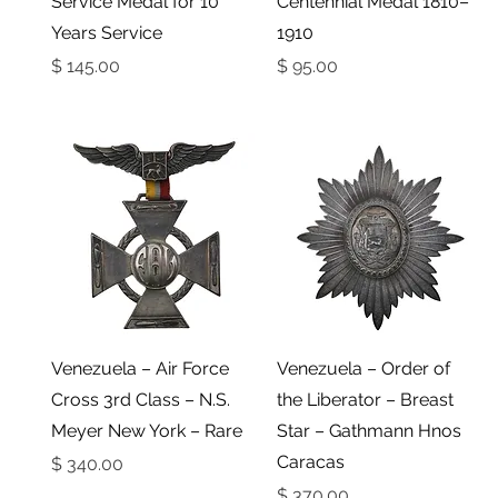
Service Medal for 10
Centennial Medal 1810–
Years Service
1910
מחיר
מחיר
תצוגה מהירה
תצוגה מהירה
Venezuela – Air Force
Venezuela – Order of
Cross 3rd Class – N.S.
the Liberator – Breast
Meyer New York – Rare
Star – Gathmann Hnos
Caracas
מחיר
מחיר