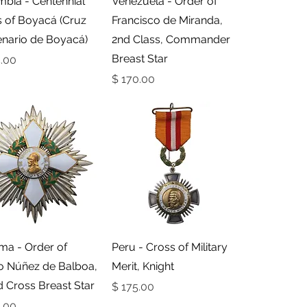
bia - Centennial
Venezuela - Order of
 of Boyacá (Cruz
Francisco de Miranda,
enario de Boyacá)
2nd Class, Commander
Breast Star
מחי
מחיר
תצוגה מהירה
תצוגה מהירה
ma - Order of
Peru - Cross of Military
o Núñez de Balboa,
Merit, Knight
 Cross Breast Star
מחיר
מחי