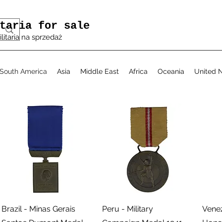
taria for sale
ilitaria na sprzedaż
South America
Asia
Middle East
Africa
Oceania
United N
תצוגה מהירה
תצוגה מהירה
Brazil - Minas Gerais
Peru - Military
Vene